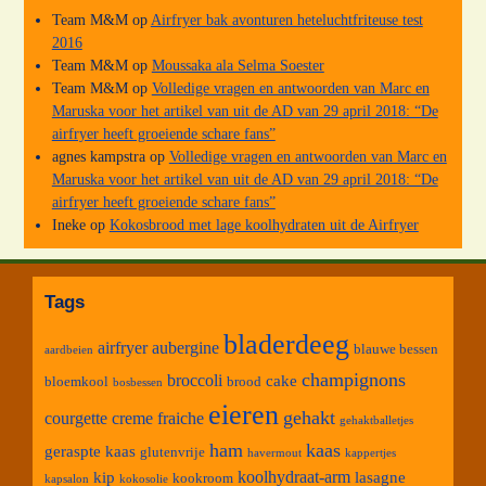
Team M&M
op
Airfryer bak avonturen heteluchtfriteuse test
2016
Team M&M
op
Moussaka ala Selma Soester
Team M&M
op
Volledige vragen en antwoorden van Marc en
Maruska voor het artikel van uit de AD van 29 april 2018: “De
airfryer heeft groeiende schare fans”
agnes kampstra
op
Volledige vragen en antwoorden van Marc en
Maruska voor het artikel van uit de AD van 29 april 2018: “De
airfryer heeft groeiende schare fans”
Ineke
op
Kokosbrood met lage koolhydraten uit de Airfryer
Tags
bladerdeeg
airfryer
aubergine
blauwe bessen
aardbeien
champignons
broccoli
cake
bloemkool
brood
bosbessen
eieren
gehakt
courgette
creme fraiche
gehaktballetjes
ham
kaas
geraspte kaas
glutenvrije
havermout
kappertjes
koolhydraat-arm
kip
lasagne
kookroom
kapsalon
kokosolie