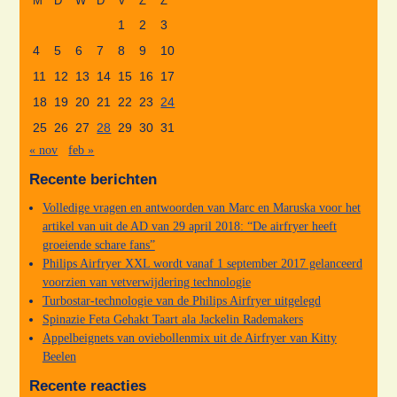
M
D
W
D
V
Z
Z
1
2
3
4
5
6
7
8
9
10
11
12
13
14
15
16
17
18
19
20
21
22
23
24
25
26
27
28
29
30
31
« nov
feb »
Recente berichten
Volledige vragen en antwoorden van Marc en Maruska voor het
artikel van uit de AD van 29 april 2018: “De airfryer heeft
groeiende schare fans”
Philips Airfryer XXL wordt vanaf 1 september 2017 gelanceerd
voorzien van vetverwijdering technologie
Turbostar-technologie van de Philips Airfryer uitgelegd
Spinazie Feta Gehakt Taart ala Jackelin Rademakers
Appelbeignets van oviebollenmix uit de Airfryer van Kitty
Beelen
Recente reacties