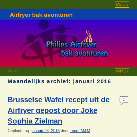
Menu ↓
Airfryer bak avonturen
Home
Menu ↓
Maandelijks archief:
januari 2016
Brusselse Wafel recept uit de
2
Airfryer gepost door Joke
Sophia Zielman
Geplaatst op
januari 28, 2016
door
Team M&M