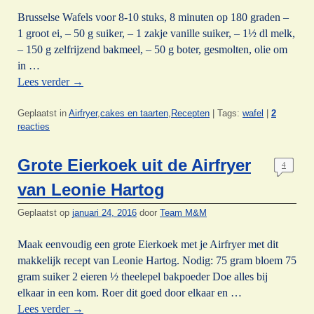
Brusselse Wafels voor 8-10 stuks, 8 minuten op 180 graden –
1 groot ei, – 50 g suiker, – 1 zakje vanille suiker, – 1½ dl melk,
– 150 g zelfrijzend bakmeel, – 50 g boter, gesmolten, olie om
in …
Lees verder
→
Geplaatst in
Airfryer
,
cakes en taarten
,
Recepten
|
Tags:
wafel
|
2
reacties
Grote Eierkoek uit de Airfryer
4
van Leonie Hartog
Geplaatst op
januari 24, 2016
door
Team M&M
Maak eenvoudig een grote Eierkoek met je Airfryer met dit
makkelijk recept van Leonie Hartog. Nodig: 75 gram bloem 75
gram suiker 2 eieren ½ theelepel bakpoeder Doe alles bij
elkaar in een kom. Roer dit goed door elkaar en …
Lees verder
→