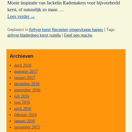
Mooie inspiratie van Jackelin Rademakers voor bijvoorbeeld
kerst, of natuurlijk zo maar. …
Lees verder
→
Geplaatst in
Airfryer
,
kerst
,
Recepten
,
vingervlugge hapjes
|
Tags:
airfryer
,
bladerdeeg
,
kerst
,
nutella
|
Geef een reactie
Archieven
april 2018
augustus 2017
januari 2017
december 2016
september 2016
juli 2016
juni 2016
april 2016
februari 2016
januari 2016
november 2015