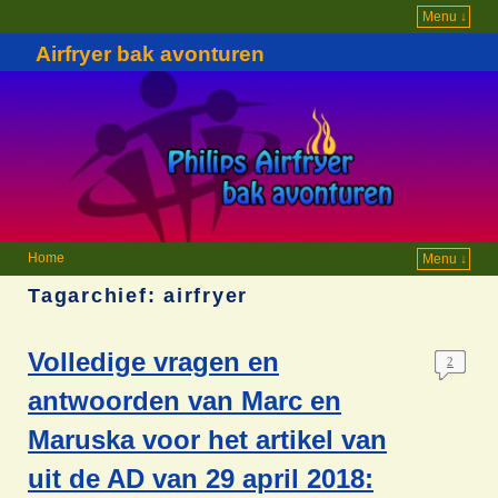
Menu ↓
Airfryer bak avonturen
Home
Menu ↓
Tagarchief:
airfryer
Volledige vragen en
2
antwoorden van Marc en
Maruska voor het artikel van
uit de AD van 29 april 2018: