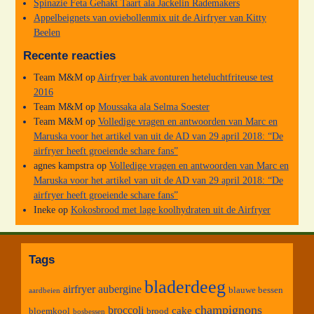
Spinazie Feta Gehakt Taart ala Jackelin Rademakers
Appelbeignets van oviebollenmix uit de Airfryer van Kitty
Beelen
Recente reacties
Team M&M
op
Airfryer bak avonturen heteluchtfriteuse test
2016
Team M&M
op
Moussaka ala Selma Soester
Team M&M
op
Volledige vragen en antwoorden van Marc en
Maruska voor het artikel van uit de AD van 29 april 2018: “De
airfryer heeft groeiende schare fans”
agnes kampstra
op
Volledige vragen en antwoorden van Marc en
Maruska voor het artikel van uit de AD van 29 april 2018: “De
airfryer heeft groeiende schare fans”
Ineke
op
Kokosbrood met lage koolhydraten uit de Airfryer
Tags
bladerdeeg
airfryer
aubergine
blauwe bessen
aardbeien
champignons
broccoli
cake
bloemkool
brood
bosbessen