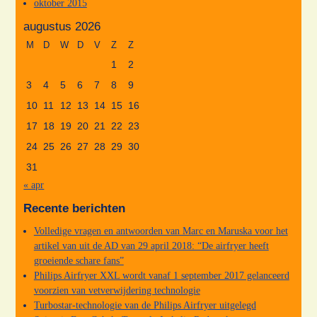
oktober 2015
augustus 2026
M
D
W
D
V
Z
Z
1
2
3
4
5
6
7
8
9
10
11
12
13
14
15
16
17
18
19
20
21
22
23
24
25
26
27
28
29
30
31
« apr
Recente berichten
Volledige vragen en antwoorden van Marc en Maruska voor het
artikel van uit de AD van 29 april 2018: “De airfryer heeft
groeiende schare fans”
Philips Airfryer XXL wordt vanaf 1 september 2017 gelanceerd
voorzien van vetverwijdering technologie
Turbostar-technologie van de Philips Airfryer uitgelegd