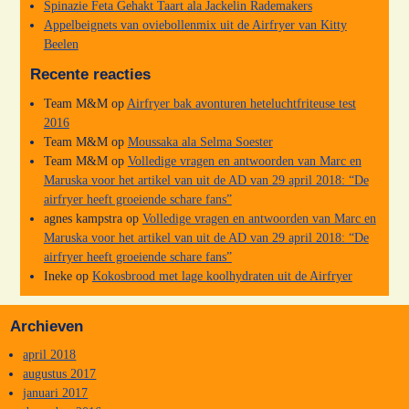
Spinazie Feta Gehakt Taart ala Jackelin Rademakers
Appelbeignets van oviebollenmix uit de Airfryer van Kitty
Beelen
Recente reacties
Team M&M
op
Airfryer bak avonturen heteluchtfriteuse test
2016
Team M&M
op
Moussaka ala Selma Soester
Team M&M
op
Volledige vragen en antwoorden van Marc en
Maruska voor het artikel van uit de AD van 29 april 2018: “De
airfryer heeft groeiende schare fans”
agnes kampstra
op
Volledige vragen en antwoorden van Marc en
Maruska voor het artikel van uit de AD van 29 april 2018: “De
airfryer heeft groeiende schare fans”
Ineke
op
Kokosbrood met lage koolhydraten uit de Airfryer
Archieven
april 2018
augustus 2017
januari 2017