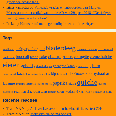
groeiende schare fans”
agnes kampstra
op
Volledige vragen en antwoorden van Marc en
Maruska voor het artikel van uit de AD van 29 april 2018: “De airfryer
heeft groeiende schare fans”
Ineke
op
Kokosbrood met lage koolhydraten uit de Airfryer
Tags
bladerdeeg
airfryer
aubergine
blauwe bessen
bloemkool
aardbeien
champignons
broccoli
courgette
creme fraiche
cake
brood
bosbessen
eieren
gehakt
ham
geraspte kaas
glutenvrije
gehaktballetjes
kaas
koolhydraat-arm
kip
kookroom
havermout
kappertjes
kapsalon
kokosolie
quiche
paprika
lasagne
nutella
pizza
muffins
ovenschotel
quiche
zalm
uien
rozijnen
slagroom
taart
wedstrijd
bakboek
tomaat
win
witlof
yoghurt
Recente reacties
Team M&M
op
Airfryer bak avonturen heteluchtfriteuse test 2016
Team M&M
op
Moussaka ala Selma Soester