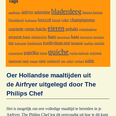
Tags
bladerdeeg
airfryer
aubergine
blauwe bessen
aardbeien
champignons
broccoli
cake
bloemkool
brood
bosbessen
eieren
gehakt
courgette
creme fraiche
gehaktballetjes
ham
kaas
geraspte kaas
glutenvrije
havermout
kappertjes
kapsalon
koolhydraat-arm
kip
lasagne
kookroom
nutella
kokosolie
muffins
quiche
paprika
pizza
rozijnen
ovenschotel
quiche bakboek
zalm
uien
slagroom
taart
wedstrijd
tomaat
win
witlof
yoghurt
Oer Hollandse maaltijden uit
de Airfryer uitgelegd door The
Philips Chef
Het is mogelijk om een volledige maaltijd te bereiden in je
Airfryer. The Philips Chef leg dit eenvoudig uit hoe je dit kunt