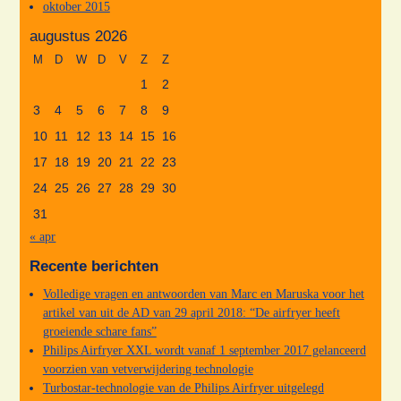
oktober 2015
augustus 2026
M
D
W
D
V
Z
Z
1
2
3
4
5
6
7
8
9
10
11
12
13
14
15
16
17
18
19
20
21
22
23
24
25
26
27
28
29
30
31
« apr
Recente berichten
Volledige vragen en antwoorden van Marc en Maruska voor het
artikel van uit de AD van 29 april 2018: “De airfryer heeft
groeiende schare fans”
Philips Airfryer XXL wordt vanaf 1 september 2017 gelanceerd
voorzien van vetverwijdering technologie
Turbostar-technologie van de Philips Airfryer uitgelegd