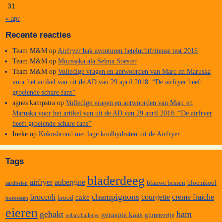
31
« apr
Recente reacties
Team M&M
op
Airfryer bak avonturen heteluchtfriteuse test 2016
Team M&M
op
Moussaka ala Selma Soester
Team M&M
op
Volledige vragen en antwoorden van Marc en Maruska
voor het artikel van uit de AD van 29 april 2018: “De airfryer heeft
groeiende schare fans”
agnes kampstra
op
Volledige vragen en antwoorden van Marc en
Maruska voor het artikel van uit de AD van 29 april 2018: “De airfryer
heeft groeiende schare fans”
Ineke
op
Kokosbrood met lage koolhydraten uit de Airfryer
Tags
bladerdeeg
airfryer
aubergine
blauwe bessen
bloemkool
aardbeien
champignons
broccoli
courgette
creme fraiche
cake
brood
bosbessen
eieren
gehakt
ham
geraspte kaas
glutenvrije
gehaktballetjes