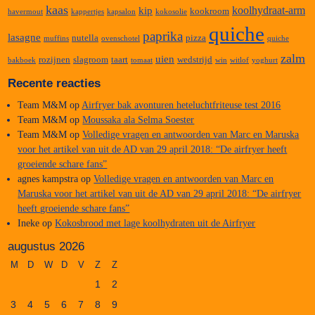
kaas
koolhydraat-arm
kip
kookroom
havermout
kappertjes
kapsalon
kokosolie
quiche
paprika
lasagne
nutella
pizza
muffins
ovenschotel
quiche
zalm
uien
rozijnen
slagroom
taart
wedstrijd
bakboek
tomaat
win
witlof
yoghurt
Recente reacties
Team M&M
op
Airfryer bak avonturen heteluchtfriteuse test 2016
Team M&M
op
Moussaka ala Selma Soester
Team M&M
op
Volledige vragen en antwoorden van Marc en Maruska
voor het artikel van uit de AD van 29 april 2018: “De airfryer heeft
groeiende schare fans”
agnes kampstra
op
Volledige vragen en antwoorden van Marc en
Maruska voor het artikel van uit de AD van 29 april 2018: “De airfryer
heeft groeiende schare fans”
Ineke
op
Kokosbrood met lage koolhydraten uit de Airfryer
augustus 2026
M
D
W
D
V
Z
Z
1
2
3
4
5
6
7
8
9