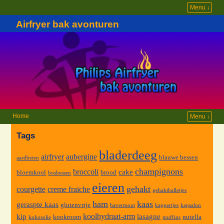
Menu ↓
Airfryer bak avonturen
Home
Menu ↓
Tags
bladerdeeg
airfryer
aubergine
blauwe bessen
aardbeien
champignons
broccoli
cake
bloemkool
brood
bosbessen
eieren
gehakt
courgette
creme fraiche
gehaktballetjes
ham
kaas
geraspte kaas
glutenvrije
havermout
kappertjes
kapsalon
koolhydraat-arm
kip
lasagne
kookroom
nutella
kokosolie
muffins