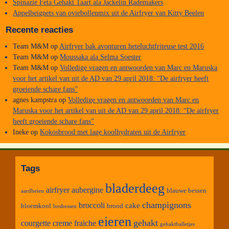
Spinazie Feta Gehakt Taart ala Jackelin Rademakers
Appelbeignets van oviebollenmix uit de Airfryer van Kitty Beelen
Recente reacties
Team M&M
op
Airfryer bak avonturen heteluchtfriteuse test 2016
Team M&M
op
Moussaka ala Selma Soester
Team M&M
op
Volledige vragen en antwoorden van Marc en Maruska
voor het artikel van uit de AD van 29 april 2018: “De airfryer heeft
groeiende schare fans”
agnes kampstra
op
Volledige vragen en antwoorden van Marc en
Maruska voor het artikel van uit de AD van 29 april 2018: “De airfryer
heeft groeiende schare fans”
Ineke
op
Kokosbrood met lage koolhydraten uit de Airfryer
Tags
bladerdeeg
airfryer
aubergine
blauwe bessen
aardbeien
champignons
broccoli
cake
bloemkool
brood
bosbessen
eieren
gehakt
courgette
creme fraiche
gehaktballetjes