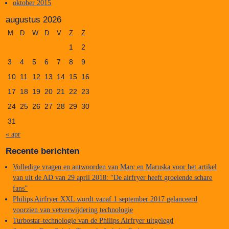
oktober 2015
augustus 2026
M
D
W
D
V
Z
Z
1
2
3
4
5
6
7
8
9
10
11
12
13
14
15
16
17
18
19
20
21
22
23
24
25
26
27
28
29
30
31
« apr
Recente berichten
Volledige vragen en antwoorden van Marc en Maruska voor het artikel
van uit de AD van 29 april 2018: “De airfryer heeft groeiende schare
fans”
Philips Airfryer XXL wordt vanaf 1 september 2017 gelanceerd
voorzien van vetverwijdering technologie
Turbostar-technologie van de Philips Airfryer uitgelegd