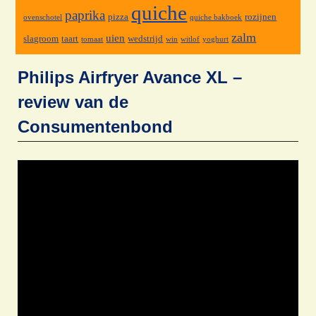
quiche
paprika
pizza
rozijnen
ovenschotel
quiche bakboek
zalm
uien
slagroom
taart
wedstrijd
tomaat
win
witlof
yoghurt
Philips Airfryer Avance XL –
review van de
Consumentenbond