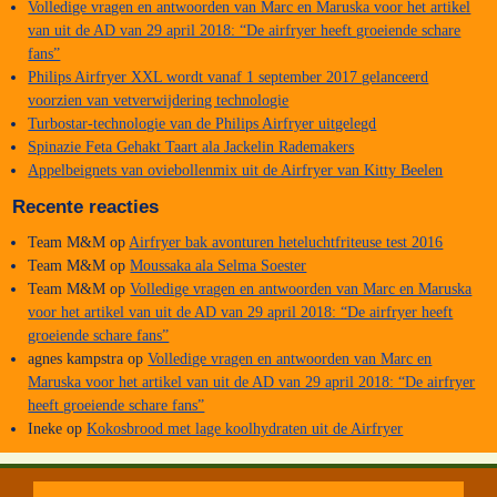
Volledige vragen en antwoorden van Marc en Maruska voor het artikel
van uit de AD van 29 april 2018: “De airfryer heeft groeiende schare
fans”
Philips Airfryer XXL wordt vanaf 1 september 2017 gelanceerd
voorzien van vetverwijdering technologie
Turbostar-technologie van de Philips Airfryer uitgelegd
Spinazie Feta Gehakt Taart ala Jackelin Rademakers
Appelbeignets van oviebollenmix uit de Airfryer van Kitty Beelen
Recente reacties
Team M&M
op
Airfryer bak avonturen heteluchtfriteuse test 2016
Team M&M
op
Moussaka ala Selma Soester
Team M&M
op
Volledige vragen en antwoorden van Marc en Maruska
voor het artikel van uit de AD van 29 april 2018: “De airfryer heeft
groeiende schare fans”
agnes kampstra
op
Volledige vragen en antwoorden van Marc en
Maruska voor het artikel van uit de AD van 29 april 2018: “De airfryer
heeft groeiende schare fans”
Ineke
op
Kokosbrood met lage koolhydraten uit de Airfryer