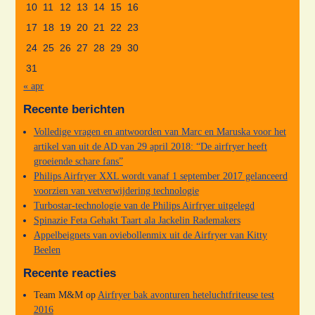
10
11
12
13
14
15
16
17
18
19
20
21
22
23
24
25
26
27
28
29
30
31
« apr
Recente berichten
Volledige vragen en antwoorden van Marc en Maruska voor het
artikel van uit de AD van 29 april 2018: “De airfryer heeft
groeiende schare fans”
Philips Airfryer XXL wordt vanaf 1 september 2017 gelanceerd
voorzien van vetverwijdering technologie
Turbostar-technologie van de Philips Airfryer uitgelegd
Spinazie Feta Gehakt Taart ala Jackelin Rademakers
Appelbeignets van oviebollenmix uit de Airfryer van Kitty
Beelen
Recente reacties
Team M&M
op
Airfryer bak avonturen heteluchtfriteuse test
2016