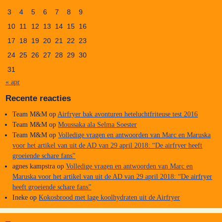
3
4
5
6
7
8
9
10
11
12
13
14
15
16
17
18
19
20
21
22
23
24
25
26
27
28
29
30
31
« apr
Recente reacties
Team M&M
op
Airfryer bak avonturen heteluchtfriteuse test 2016
Team M&M
op
Moussaka ala Selma Soester
Team M&M
op
Volledige vragen en antwoorden van Marc en Maruska
voor het artikel van uit de AD van 29 april 2018: “De airfryer heeft
groeiende schare fans”
agnes kampstra
op
Volledige vragen en antwoorden van Marc en
Maruska voor het artikel van uit de AD van 29 april 2018: “De airfryer
heeft groeiende schare fans”
Ineke
op
Kokosbrood met lage koolhydraten uit de Airfryer