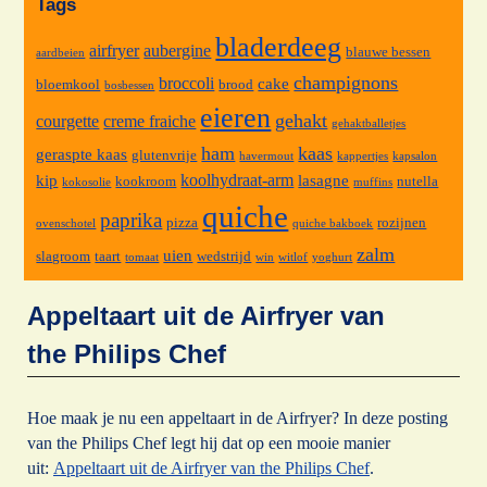
Tags
bladerdeeg
airfryer
aubergine
blauwe bessen
aardbeien
champignons
broccoli
cake
bloemkool
brood
bosbessen
eieren
gehakt
courgette
creme fraiche
gehaktballetjes
ham
kaas
geraspte kaas
glutenvrije
havermout
kappertjes
kapsalon
koolhydraat-arm
kip
lasagne
kookroom
nutella
kokosolie
muffins
quiche
paprika
pizza
rozijnen
ovenschotel
quiche bakboek
zalm
uien
slagroom
taart
wedstrijd
tomaat
win
witlof
yoghurt
Appeltaart uit de Airfryer van
the Philips Chef
Hoe maak je nu een appeltaart in de Airfryer? In deze posting
van the Philips Chef legt hij dat op een mooie manier
uit:
Appeltaart uit de Airfryer van the Philips Chef
.