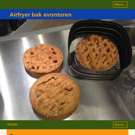
Menu ↓
Airfryer bak avonturen
Home
Menu ↓