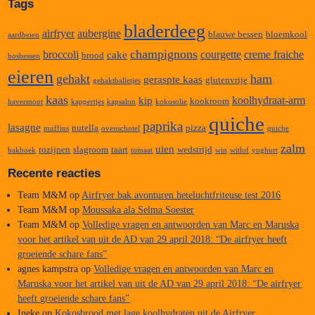
Tags
bladerdeeg
airfryer
aubergine
blauwe bessen
bloemkool
aardbeien
champignons
broccoli
courgette
creme fraiche
cake
brood
bosbessen
eieren
gehakt
ham
geraspte kaas
glutenvrije
gehaktballetjes
kaas
koolhydraat-arm
kip
kookroom
havermout
kappertjes
kapsalon
kokosolie
quiche
paprika
lasagne
nutella
pizza
muffins
ovenschotel
quiche
zalm
uien
rozijnen
slagroom
taart
wedstrijd
bakboek
tomaat
win
witlof
yoghurt
Recente reacties
Team M&M
op
Airfryer bak avonturen heteluchtfriteuse test 2016
Team M&M
op
Moussaka ala Selma Soester
Team M&M
op
Volledige vragen en antwoorden van Marc en Maruska
voor het artikel van uit de AD van 29 april 2018: “De airfryer heeft
groeiende schare fans”
agnes kampstra
op
Volledige vragen en antwoorden van Marc en
Maruska voor het artikel van uit de AD van 29 april 2018: “De airfryer
heeft groeiende schare fans”
Ineke
op
Kokosbrood met lage koolhydraten uit de Airfryer