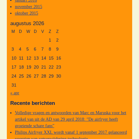
november 2015
oktober 2015
augustus 2026
M
D
W
D
V
Z
Z
1
2
3
4
5
6
7
8
9
10
11
12
13
14
15
16
17
18
19
20
21
22
23
24
25
26
27
28
29
30
31
« apr
Recente berichten
Volledige vragen en antwoorden van Marc en Maruska voor het
artikel van uit de AD van 29 april 2018: “De airfryer heeft
groeiende schare fans”
Philips Airfryer XXL wordt vanaf 1 september 2017 gelanceerd
voorzien van vetverwijdering technologie