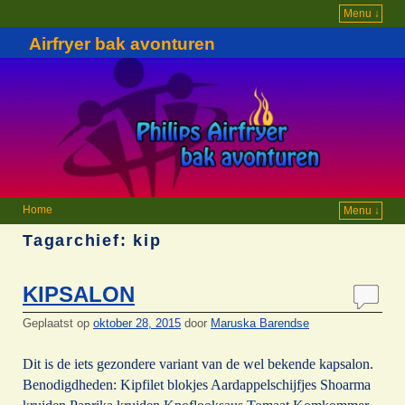
Menu ↓
Airfryer bak avonturen
Home
Menu ↓
Tagarchief:
kip
KIPSALON
Geplaatst op
oktober 28, 2015
door
Maruska Barendse
Dit is de iets gezondere variant van de wel bekende kapsalon.
Benodigdheden: Kipfilet blokjes Aardappelschijfjes Shoarma