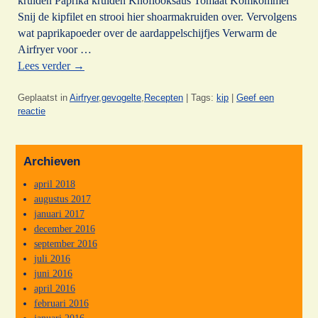
kruiden Paprika kruiden Knoflooksaus Tomaat Komkommer
Snij de kipfilet en strooi hier shoarmakruiden over. Vervolgens
wat paprikapoeder over de aardappelschijfjes Verwarm de
Airfryer voor …
Lees verder
→
Geplaatst in
Airfryer
,
gevogelte
,
Recepten
|
Tags:
kip
|
Geef een
reactie
Archieven
april 2018
augustus 2017
januari 2017
december 2016
september 2016
juli 2016
juni 2016
april 2016
februari 2016
januari 2016