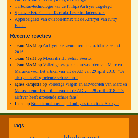
Turbostar-technologie van de Philips Airfryer uitgelegd
Spinazie Feta Gehakt Taart ala Jackelin Rademakers
Appelbeignets van oviebollenmix uit de Airfryer van Kitty
Beelen
Recente reacties
Team M&M
op
Airfryer bak avonturen heteluchtfriteuse test
2016
Team M&M
op
Moussaka ala Selma Soester
Team M&M
op
Volledige vragen en antwoorden van Marc en
Maruska voor het artikel van uit de AD van 29 april 2018: “De
airfryer heeft groeiende schare fans”
agnes kampstra
op
Volledige vragen en antwoorden van Marc en
Maruska voor het artikel van uit de AD van 29 april 2018: “De
airfryer heeft groeiende schare fans”
Ineke
op
Kokosbrood met lage koolhydraten uit de Airfryer
Tags
bladerdeeg