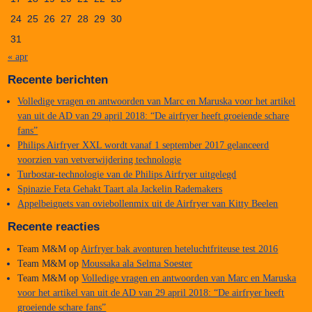
24
25
26
27
28
29
30
31
« apr
Recente berichten
Volledige vragen en antwoorden van Marc en Maruska voor het artikel
van uit de AD van 29 april 2018: “De airfryer heeft groeiende schare
fans”
Philips Airfryer XXL wordt vanaf 1 september 2017 gelanceerd
voorzien van vetverwijdering technologie
Turbostar-technologie van de Philips Airfryer uitgelegd
Spinazie Feta Gehakt Taart ala Jackelin Rademakers
Appelbeignets van oviebollenmix uit de Airfryer van Kitty Beelen
Recente reacties
Team M&M
op
Airfryer bak avonturen heteluchtfriteuse test 2016
Team M&M
op
Moussaka ala Selma Soester
Team M&M
op
Volledige vragen en antwoorden van Marc en Maruska
voor het artikel van uit de AD van 29 april 2018: “De airfryer heeft
groeiende schare fans”