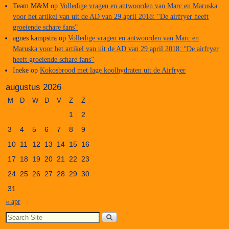
Team M&M
op
Volledige vragen en antwoorden van Marc en Maruska
voor het artikel van uit de AD van 29 april 2018: “De airfryer heeft
groeiende schare fans”
agnes kampstra
op
Volledige vragen en antwoorden van Marc en
Maruska voor het artikel van uit de AD van 29 april 2018: “De airfryer
heeft groeiende schare fans”
Ineke
op
Kokosbrood met lage koolhydraten uit de Airfryer
augustus 2026
M
D
W
D
V
Z
Z
1
2
3
4
5
6
7
8
9
10
11
12
13
14
15
16
17
18
19
20
21
22
23
24
25
26
27
28
29
30
31
« apr