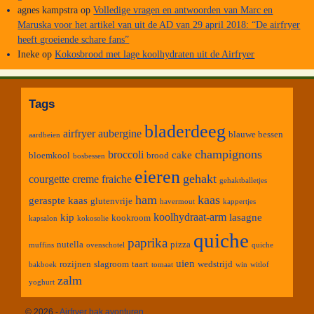
agnes kampstra
op
Volledige vragen en antwoorden van Marc en
Maruska voor het artikel van uit de AD van 29 april 2018: “De airfryer
heeft groeiende schare fans”
Ineke
op
Kokosbrood met lage koolhydraten uit de Airfryer
Tags
bladerdeeg
airfryer
aubergine
blauwe bessen
aardbeien
champignons
broccoli
cake
bloemkool
brood
bosbessen
eieren
gehakt
courgette
creme fraiche
gehaktballetjes
ham
kaas
geraspte kaas
glutenvrije
havermout
kappertjes
koolhydraat-arm
kip
lasagne
kookroom
kapsalon
kokosolie
quiche
paprika
nutella
pizza
muffins
ovenschotel
quiche
uien
rozijnen
slagroom
taart
wedstrijd
bakboek
tomaat
win
witlof
zalm
yoghurt
© 2026 -
Airfryer bak avonturen