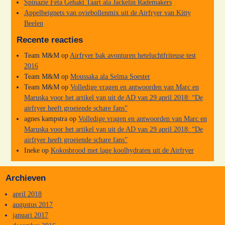
Spinazie Feta Gehakt Taart ala Jackelin Rademakers
Appelbeignets van oviebollenmix uit de Airfryer van Kitty
Beelen
Recente reacties
Team M&M
op
Airfryer bak avonturen heteluchtfriteuse test
2016
Team M&M
op
Moussaka ala Selma Soester
Team M&M
op
Volledige vragen en antwoorden van Marc en
Maruska voor het artikel van uit de AD van 29 april 2018: “De
airfryer heeft groeiende schare fans”
agnes kampstra
op
Volledige vragen en antwoorden van Marc en
Maruska voor het artikel van uit de AD van 29 april 2018: “De
airfryer heeft groeiende schare fans”
Ineke
op
Kokosbrood met lage koolhydraten uit de Airfryer
Archieven
april 2018
augustus 2017
januari 2017