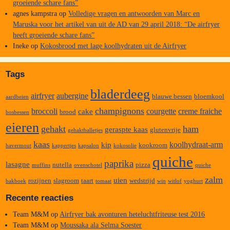
groeiende schare fans”
agnes kampstra
op
Volledige vragen en antwoorden van Marc en
Maruska voor het artikel van uit de AD van 29 april 2018: “De airfryer
heeft groeiende schare fans”
Ineke
op
Kokosbrood met lage koolhydraten uit de Airfryer
Tags
bladerdeeg
airfryer
aubergine
blauwe bessen
bloemkool
aardbeien
champignons
broccoli
courgette
creme fraiche
cake
brood
bosbessen
eieren
gehakt
ham
geraspte kaas
glutenvrije
gehaktballetjes
kaas
koolhydraat-arm
kip
kookroom
havermout
kappertjes
kapsalon
kokosolie
quiche
paprika
lasagne
nutella
pizza
muffins
ovenschotel
quiche
zalm
uien
rozijnen
slagroom
taart
wedstrijd
bakboek
tomaat
win
witlof
yoghurt
Recente reacties
Team M&M
op
Airfryer bak avonturen heteluchtfriteuse test 2016
Team M&M
op
Moussaka ala Selma Soester