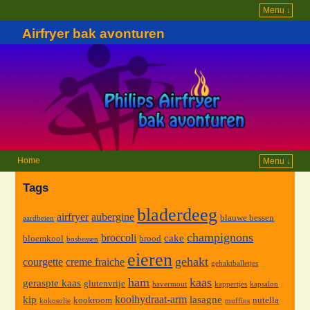
Menu ↓
Airfryer bak avonturen
Home
Menu ↓
Tags
bladerdeeg
airfryer
aubergine
blauwe bessen
aardbeien
champignons
broccoli
cake
bloemkool
brood
bosbessen
eieren
gehakt
courgette
creme fraiche
gehaktballetjes
ham
kaas
geraspte kaas
glutenvrije
havermout
kappertjes
kapsalon
koolhydraat-arm
kip
lasagne
kookroom
nutella
kokosolie
muffins