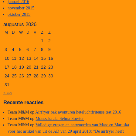
januari 2016
november 2015
oktober 2015
augustus 2026
M
D
W
D
V
Z
Z
1
2
3
4
5
6
7
8
9
10
11
12
13
14
15
16
17
18
19
20
21
22
23
24
25
26
27
28
29
30
31
« apr
Recente reacties
Team M&M
op
Airfryer bak avonturen heteluchtfriteuse test 2016
Team M&M
op
Moussaka ala Selma Soester
Team M&M
op
Volledige vragen en antwoorden van Marc en Maruska
voor het artikel van uit de AD van 29 april 2018: “De airfryer heeft