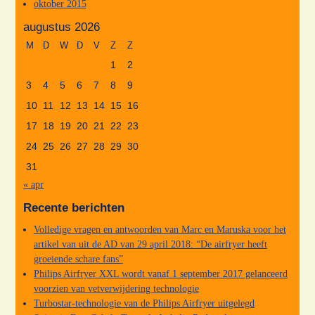
oktober 2015
augustus 2026
M
D
W
D
V
Z
Z
1
2
3
4
5
6
7
8
9
10
11
12
13
14
15
16
17
18
19
20
21
22
23
24
25
26
27
28
29
30
31
« apr
Recente berichten
Volledige vragen en antwoorden van Marc en Maruska voor het
artikel van uit de AD van 29 april 2018: “De airfryer heeft
groeiende schare fans”
Philips Airfryer XXL wordt vanaf 1 september 2017 gelanceerd
voorzien van vetverwijdering technologie
Turbostar-technologie van de Philips Airfryer uitgelegd