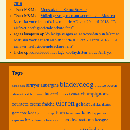
2016
Team M&M
op
Moussaka ala Selma Soester
Team M&M
op
Volledige vragen en antwoorden van Marc en
Maruska voor het artikel van uit de AD van 29 april 2018: “De
airfryer heeft groeiende schare fans”
agnes kampstra
op
Volledige vragen en antwoorden van Marc en
Maruska voor het artikel van uit de AD van 29 april 2018: “De
airfryer heeft groeiende schare fans”
Ineke
op
Kokosbrood met lage koolhydraten uit de Airfryer
Tags
bladerdeeg
airfryer
aubergine
blauwe bessen
aardbeien
champignons
broccoli
cake
bloemkool
brood
bosbessen
eieren
gehakt
courgette
creme fraiche
gehaktballetjes
ham
kaas
geraspte kaas
glutenvrije
havermout
kappertjes
koolhydraat-arm
kip
lasagne
kookroom
kapsalon
kokosolie
quiche