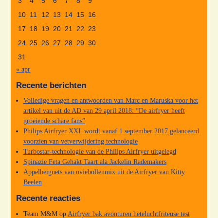
3
4
5
6
7
8
9
10
11
12
13
14
15
16
17
18
19
20
21
22
23
24
25
26
27
28
29
30
31
« apr
Recente berichten
Volledige vragen en antwoorden van Marc en Maruska voor het
artikel van uit de AD van 29 april 2018: “De airfryer heeft
groeiende schare fans”
Philips Airfryer XXL wordt vanaf 1 september 2017 gelanceerd
voorzien van vetverwijdering technologie
Turbostar-technologie van de Philips Airfryer uitgelegd
Spinazie Feta Gehakt Taart ala Jackelin Rademakers
Appelbeignets van oviebollenmix uit de Airfryer van Kitty
Beelen
Recente reacties
Team M&M
op
Airfryer bak avonturen heteluchtfriteuse test