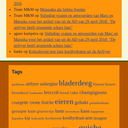
2016
Team M&M
op
Moussaka ala Selma Soester
Team M&M
op
Volledige vragen en antwoorden van Marc en
Maruska voor het artikel van uit de AD van 29 april 2018: “De
airfryer heeft groeiende schare fans”
agnes kampstra
op
Volledige vragen en antwoorden van Marc en
Maruska voor het artikel van uit de AD van 29 april 2018: “De
airfryer heeft groeiende schare fans”
Ineke
op
Kokosbrood met lage koolhydraten uit de Airfryer
Tags
bladerdeeg
airfryer
aubergine
blauwe bessen
aardbeien
champignons
broccoli
cake
bloemkool
brood
bosbessen
eieren
gehakt
courgette
creme fraiche
gehaktballetjes
ham
kaas
geraspte kaas
glutenvrije
havermout
kappertjes
koolhydraat-arm
kip
lasagne
kookroom
kapsalon
kokosolie
quiche