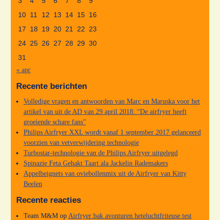
3
4
5
6
7
8
9
10
11
12
13
14
15
16
17
18
19
20
21
22
23
24
25
26
27
28
29
30
31
« apr
Recente berichten
Volledige vragen en antwoorden van Marc en Maruska voor het
artikel van uit de AD van 29 april 2018: “De airfryer heeft
groeiende schare fans”
Philips Airfryer XXL wordt vanaf 1 september 2017 gelanceerd
voorzien van vetverwijdering technologie
Turbostar-technologie van de Philips Airfryer uitgelegd
Spinazie Feta Gehakt Taart ala Jackelin Rademakers
Appelbeignets van oviebollenmix uit de Airfryer van Kitty
Beelen
Recente reacties
Team M&M
op
Airfryer bak avonturen heteluchtfriteuse test