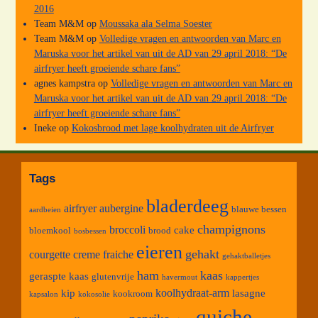
2016
Team M&M
op
Moussaka ala Selma Soester
Team M&M
op
Volledige vragen en antwoorden van Marc en
Maruska voor het artikel van uit de AD van 29 april 2018: “De
airfryer heeft groeiende schare fans”
agnes kampstra
op
Volledige vragen en antwoorden van Marc en
Maruska voor het artikel van uit de AD van 29 april 2018: “De
airfryer heeft groeiende schare fans”
Ineke
op
Kokosbrood met lage koolhydraten uit de Airfryer
Tags
bladerdeeg
airfryer
aubergine
blauwe bessen
aardbeien
champignons
broccoli
cake
bloemkool
brood
bosbessen
eieren
gehakt
courgette
creme fraiche
gehaktballetjes
ham
kaas
geraspte kaas
glutenvrije
havermout
kappertjes
koolhydraat-arm
kip
lasagne
kookroom
kapsalon
kokosolie
quiche