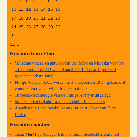
3
4
5
6
7
8
9
10
11
12
13
14
15
16
17
18
19
20
21
22
23
24
25
26
27
28
29
30
31
« apr
Recente berichten
Volledige vragen en antwoorden van Marc en Maruska voor het
artikel van uit de AD van 29 april 2018: “De airfryer heeft
groeiende schare fans”
Philips Airfryer XXL wordt vanaf 1 september 2017 gelanceerd
voorzien van vetverwijdering technologie
Turbostar-technologie van de Philips Airfryer uitgelegd
Spinazie Feta Gehakt Taart ala Jackelin Rademakers
Appelbeignets van oviebollenmix uit de Airfryer van Kitty
Beelen
Recente reacties
Team M&M
op
Airfryer bak avonturen heteluchtfriteuse test