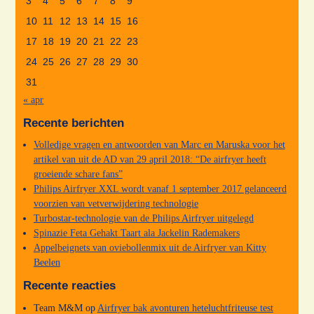
3
4
5
6
7
8
9
10
11
12
13
14
15
16
17
18
19
20
21
22
23
24
25
26
27
28
29
30
31
« apr
Recente berichten
Volledige vragen en antwoorden van Marc en Maruska voor het
artikel van uit de AD van 29 april 2018: “De airfryer heeft
groeiende schare fans”
Philips Airfryer XXL wordt vanaf 1 september 2017 gelanceerd
voorzien van vetverwijdering technologie
Turbostar-technologie van de Philips Airfryer uitgelegd
Spinazie Feta Gehakt Taart ala Jackelin Rademakers
Appelbeignets van oviebollenmix uit de Airfryer van Kitty
Beelen
Recente reacties
Team M&M
op
Airfryer bak avonturen heteluchtfriteuse test