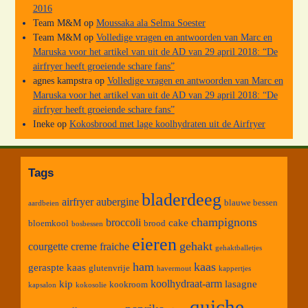
2016
Team M&M
op
Moussaka ala Selma Soester
Team M&M
op
Volledige vragen en antwoorden van Marc en
Maruska voor het artikel van uit de AD van 29 april 2018: “De
airfryer heeft groeiende schare fans”
agnes kampstra
op
Volledige vragen en antwoorden van Marc en
Maruska voor het artikel van uit de AD van 29 april 2018: “De
airfryer heeft groeiende schare fans”
Ineke
op
Kokosbrood met lage koolhydraten uit de Airfryer
Tags
bladerdeeg
airfryer
aubergine
blauwe bessen
aardbeien
champignons
broccoli
cake
bloemkool
brood
bosbessen
eieren
gehakt
courgette
creme fraiche
gehaktballetjes
ham
kaas
geraspte kaas
glutenvrije
havermout
kappertjes
koolhydraat-arm
kip
lasagne
kookroom
kapsalon
kokosolie
quiche