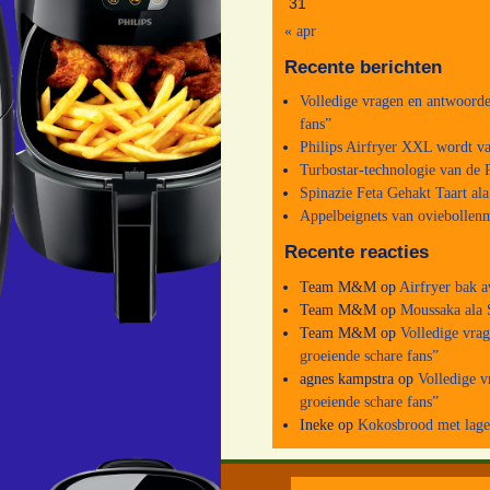
31
« apr
Recente berichten
Volledige vragen en antwoorde
fans”
Philips Airfryer XXL wordt va
Turbostar-technologie van de P
Spinazie Feta Gehakt Taart al
Appelbeignets van oviebollenm
Recente reacties
Team M&M
op
Airfryer bak a
Team M&M
op
Moussaka ala 
Team M&M
op
Volledige vra
groeiende schare fans”
agnes kampstra
op
Volledige v
groeiende schare fans”
Ineke
op
Kokosbrood met lage 