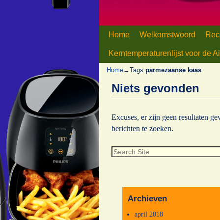
Home
Spring naar de primaire inhou
Spring naar de secundaire in
Welkomstwoord
Rec
Kerntemperaturenlijst voor de Ai
Home
→Tags
parmezaanse kaas
Niets gevonden
Excuses, er zijn geen resultaten g
berichten te zoeken.
Archieven
april 2018