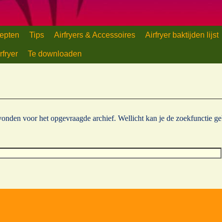
d
houd
epten
Tips
Airfryers & Accessoires
Airfryer baktijden lijst
rfryer
Te downloaden
evonden voor het opgevraagde archief. Wellicht kan je de zoekfunctie g