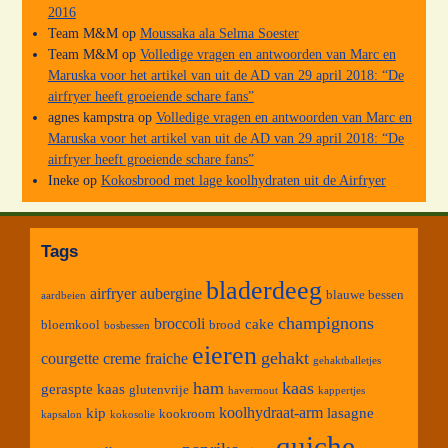
2016
Team M&M
op
Moussaka ala Selma Soester
Team M&M
op
Volledige vragen en antwoorden van Marc en
Maruska voor het artikel van uit de AD van 29 april 2018: “De
airfryer heeft groeiende schare fans”
agnes kampstra
op
Volledige vragen en antwoorden van Marc en
Maruska voor het artikel van uit de AD van 29 april 2018: “De
airfryer heeft groeiende schare fans”
Ineke
op
Kokosbrood met lage koolhydraten uit de Airfryer
Tags
bladerdeeg
airfryer
aubergine
blauwe bessen
aardbeien
champignons
broccoli
cake
bloemkool
brood
bosbessen
eieren
gehakt
courgette
creme fraiche
gehaktballetjes
ham
kaas
geraspte kaas
glutenvrije
havermout
kappertjes
koolhydraat-arm
kip
lasagne
kookroom
kapsalon
kokosolie
quiche