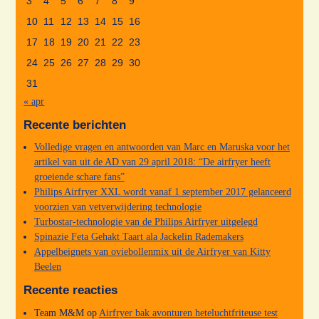
3
4
5
6
7
8
9
10
11
12
13
14
15
16
17
18
19
20
21
22
23
24
25
26
27
28
29
30
31
« apr
Recente berichten
Volledige vragen en antwoorden van Marc en Maruska voor het
artikel van uit de AD van 29 april 2018: “De airfryer heeft
groeiende schare fans”
Philips Airfryer XXL wordt vanaf 1 september 2017 gelanceerd
voorzien van vetverwijdering technologie
Turbostar-technologie van de Philips Airfryer uitgelegd
Spinazie Feta Gehakt Taart ala Jackelin Rademakers
Appelbeignets van oviebollenmix uit de Airfryer van Kitty
Beelen
Recente reacties
Team M&M
op
Airfryer bak avonturen heteluchtfriteuse test