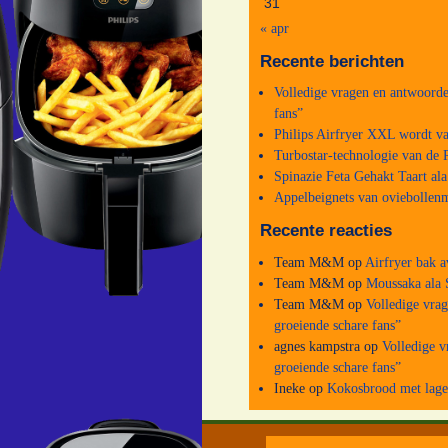
31
« apr
Recente berichten
Volledige vragen en antwoorde
fans”
Philips Airfryer XXL wordt va
Turbostar-technologie van de P
Spinazie Feta Gehakt Taart al
Appelbeignets van oviebollenm
Recente reacties
Team M&M
op
Airfryer bak a
Team M&M
op
Moussaka ala 
Team M&M
op
Volledige vra
groeiende schare fans”
agnes kampstra
op
Volledige v
groeiende schare fans”
Ineke
op
Kokosbrood met lage 