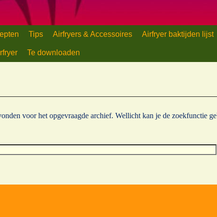
d
houd
epten
Tips
Airfryers & Accessoires
Airfryer baktijden lijst
rfryer
Te downloaden
evonden voor het opgevraagde archief. Wellicht kan je de zoekfunctie g