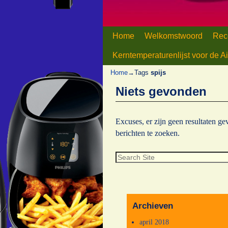
Home
Spring naar de primaire inhou
Spring naar de secundaire in
Welkomstwoord
Rec
Kerntemperaturenlijst voor de Ai
Home
→Tags
spijs
Niets gevonden
Excuses, er zijn geen resultaten g
berichten te zoeken.
Archieven
april 2018