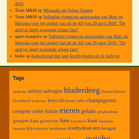
2016
Team M&M
op
Moussaka ala Selma Soester
Team M&M
op
Volledige vragen en antwoorden van Marc en
Maruska voor het artikel van uit de AD van 29 april 2018: “De
airfryer heeft groeiende schare fans”
agnes kampstra
op
Volledige vragen en antwoorden van Marc en
Maruska voor het artikel van uit de AD van 29 april 2018: “De
airfryer heeft groeiende schare fans”
Ineke
op
Kokosbrood met lage koolhydraten uit de Airfryer
Tags
bladerdeeg
airfryer
aubergine
blauwe bessen
aardbeien
champignons
broccoli
cake
bloemkool
brood
bosbessen
eieren
gehakt
courgette
creme fraiche
gehaktballetjes
ham
kaas
geraspte kaas
glutenvrije
havermout
kappertjes
koolhydraat-arm
kip
lasagne
kookroom
kapsalon
kokosolie
quiche