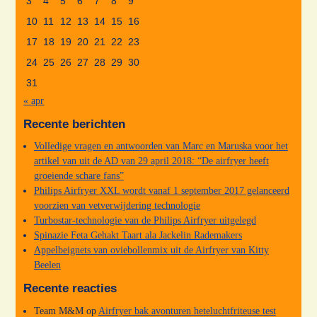
3
4
5
6
7
8
9
10
11
12
13
14
15
16
17
18
19
20
21
22
23
24
25
26
27
28
29
30
31
« apr
Recente berichten
Volledige vragen en antwoorden van Marc en Maruska voor het
artikel van uit de AD van 29 april 2018: “De airfryer heeft
groeiende schare fans”
Philips Airfryer XXL wordt vanaf 1 september 2017 gelanceerd
voorzien van vetverwijdering technologie
Turbostar-technologie van de Philips Airfryer uitgelegd
Spinazie Feta Gehakt Taart ala Jackelin Rademakers
Appelbeignets van oviebollenmix uit de Airfryer van Kitty
Beelen
Recente reacties
Team M&M
op
Airfryer bak avonturen heteluchtfriteuse test