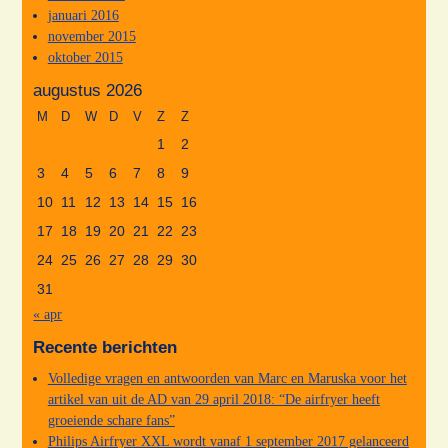
januari 2016
november 2015
oktober 2015
augustus 2026
M
D
W
D
V
Z
Z
1
2
3
4
5
6
7
8
9
10
11
12
13
14
15
16
17
18
19
20
21
22
23
24
25
26
27
28
29
30
31
« apr
Recente berichten
Volledige vragen en antwoorden van Marc en Maruska voor het
artikel van uit de AD van 29 april 2018: “De airfryer heeft
groeiende schare fans”
Philips Airfryer XXL wordt vanaf 1 september 2017 gelanceerd