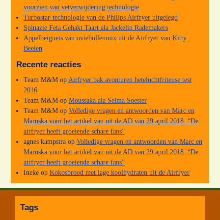
voorzien van vetverwijdering technologie
Turbostar-technologie van de Philips Airfryer uitgelegd
Spinazie Feta Gehakt Taart ala Jackelin Rademakers
Appelbeignets van oviebollenmix uit de Airfryer van Kitty
Beelen
Recente reacties
Team M&M
op
Airfryer bak avonturen heteluchtfriteuse test
2016
Team M&M
op
Moussaka ala Selma Soester
Team M&M
op
Volledige vragen en antwoorden van Marc en
Maruska voor het artikel van uit de AD van 29 april 2018: “De
airfryer heeft groeiende schare fans”
agnes kampstra
op
Volledige vragen en antwoorden van Marc en
Maruska voor het artikel van uit de AD van 29 april 2018: “De
airfryer heeft groeiende schare fans”
Ineke
op
Kokosbrood met lage koolhydraten uit de Airfryer
Tags