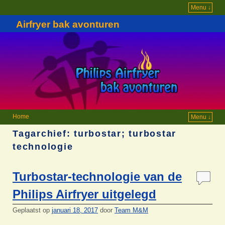
Menu ↓
Airfryer bak avonturen
Home
Menu ↓
Tagarchief:
turbostar; turbostar
technologie
Turbostar-technologie van de
Philips Airfryer uitgelegd
Geplaatst op
januari 18, 2017
door
Team M&M