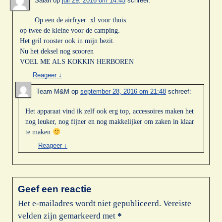
Salari
op
juli 29, 2016 om 14:45
schreef:
Op een de airfryer .xl voor thuis.
op twee de kleine voor de camping.
Het gril rooster ook in mijn bezit.
Nu het deksel nog scooren
VOEL ME ALS KOKKIN HERBOREN
Reageer
↓
Team M&M
op
september 28, 2016 om 21:48
schreef:
Het apparaat vind ik zelf ook erg top, accessoires maken het
nog leuker, nog fijner en nog makkelijker om zaken in klaar
te maken
Reageer
↓
Geef een reactie
Het e-mailadres wordt niet gepubliceerd.
Vereiste
velden zijn gemarkeerd met
*