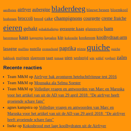
bladerdeeg
airfryer
aubergine
blauwe bessen
bloemkool
aardbeien
champignons
broccoli
courgette
creme fraiche
cake
brood
bosbessen
eieren
gehakt
ham
geraspte kaas
glutenvrije
gehaktballetjes
kaas
koolhydraat-arm
kip
kookroom
havermout
kappertjes
kapsalon
kokosolie
quiche
paprika
lasagne
nutella
pizza
muffins
ovenschotel
quiche
zalm
uien
rozijnen
slagroom
taart
wedstrijd
bakboek
tomaat
win
witlof
yoghurt
Recente reacties
Team M&M
op
Airfryer bak avonturen heteluchtfriteuse test 2016
Team M&M
op
Moussaka ala Selma Soester
Team M&M
op
Volledige vragen en antwoorden van Marc en Maruska
voor het artikel van uit de AD van 29 april 2018: “De airfryer heeft
groeiende schare fans”
agnes kampstra
op
Volledige vragen en antwoorden van Marc en
Maruska voor het artikel van uit de AD van 29 april 2018: “De airfryer
heeft groeiende schare fans”
Ineke
op
Kokosbrood met lage koolhydraten uit de Airfryer