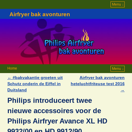
Menu ↓
Airfryer bak avonturen
Home
Menu ↓
←
#bakvakantie groeten uit
Airfryer bak avonturen
Berichtnavigatie
Schutz onderin de Eiffel in
heteluchtfriteuse test 2016
Duitsland
→
Philips introduceert twee
nieuwe accessoires voor de
Philips Airfryer Avance XL HD
9932/00 en HD 9912/90