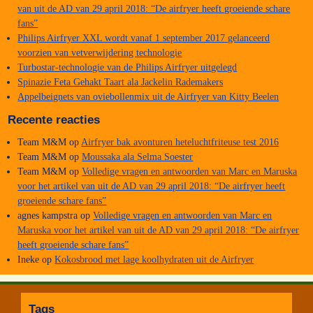
van uit de AD van 29 april 2018: “De airfryer heeft groeiende schare
fans”
Philips Airfryer XXL wordt vanaf 1 september 2017 gelanceerd
voorzien van vetverwijdering technologie
Turbostar-technologie van de Philips Airfryer uitgelegd
Spinazie Feta Gehakt Taart ala Jackelin Rademakers
Appelbeignets van oviebollenmix uit de Airfryer van Kitty Beelen
Recente reacties
Team M&M
op
Airfryer bak avonturen heteluchtfriteuse test 2016
Team M&M
op
Moussaka ala Selma Soester
Team M&M
op
Volledige vragen en antwoorden van Marc en Maruska
voor het artikel van uit de AD van 29 april 2018: “De airfryer heeft
groeiende schare fans”
agnes kampstra
op
Volledige vragen en antwoorden van Marc en
Maruska voor het artikel van uit de AD van 29 april 2018: “De airfryer
heeft groeiende schare fans”
Ineke
op
Kokosbrood met lage koolhydraten uit de Airfryer
Tags