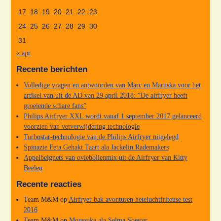
17
18
19
20
21
22
23
24
25
26
27
28
29
30
31
« apr
Recente berichten
Volledige vragen en antwoorden van Marc en Maruska voor het
artikel van uit de AD van 29 april 2018: “De airfryer heeft
groeiende schare fans”
Philips Airfryer XXL wordt vanaf 1 september 2017 gelanceerd
voorzien van vetverwijdering technologie
Turbostar-technologie van de Philips Airfryer uitgelegd
Spinazie Feta Gehakt Taart ala Jackelin Rademakers
Appelbeignets van oviebollenmix uit de Airfryer van Kitty
Beelen
Recente reacties
Team M&M
op
Airfryer bak avonturen heteluchtfriteuse test
2016
Team M&M
op
Moussaka ala Selma Soester