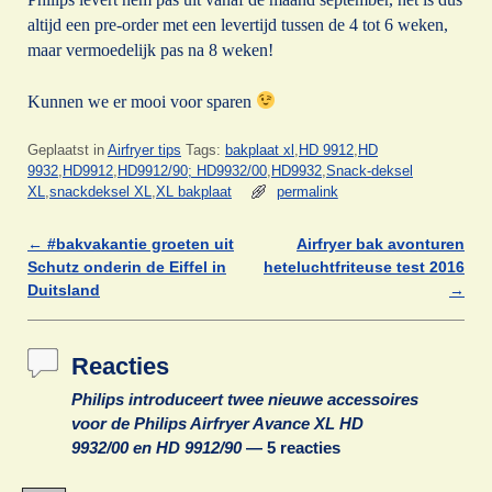
altijd een pre-order met een levertijd tussen de 4 tot 6 weken,
maar vermoedelijk pas na 8 weken!
Kunnen we er mooi voor sparen
Geplaatst in
Airfryer tips
Tags:
bakplaat xl
,
HD 9912
,
HD
9932
,
HD9912
,
HD9912/90; HD9932/00
,
HD9932
,
Snack-deksel
XL
,
snackdeksel XL
,
XL bakplaat
permalink
←
#bakvakantie groeten uit
Airfryer bak avonturen
Berichtnavigatie
Schutz onderin de Eiffel in
heteluchtfriteuse test 2016
Duitsland
→
Reacties
Philips introduceert twee nieuwe accessoires
voor de Philips Airfryer Avance XL HD
9932/00 en HD 9912/90
— 5 reacties