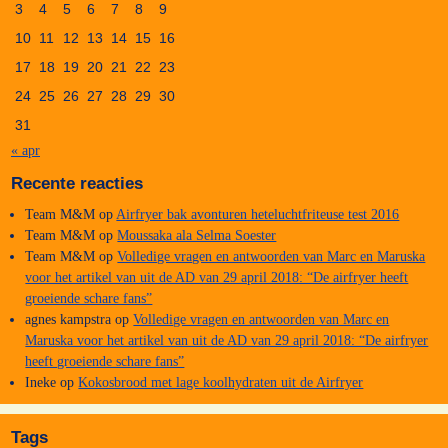
3
4
5
6
7
8
9
10
11
12
13
14
15
16
17
18
19
20
21
22
23
24
25
26
27
28
29
30
31
« apr
Recente reacties
Team M&M
op
Airfryer bak avonturen heteluchtfriteuse test 2016
Team M&M
op
Moussaka ala Selma Soester
Team M&M
op
Volledige vragen en antwoorden van Marc en Maruska
voor het artikel van uit de AD van 29 april 2018: “De airfryer heeft
groeiende schare fans”
agnes kampstra
op
Volledige vragen en antwoorden van Marc en
Maruska voor het artikel van uit de AD van 29 april 2018: “De airfryer
heeft groeiende schare fans”
Ineke
op
Kokosbrood met lage koolhydraten uit de Airfryer
Tags