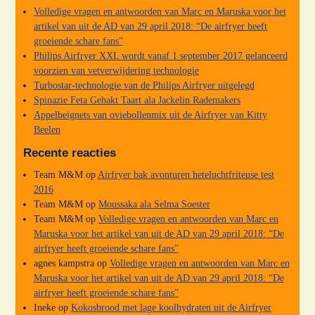
Volledige vragen en antwoorden van Marc en Maruska voor het
artikel van uit de AD van 29 april 2018: “De airfryer heeft
groeiende schare fans”
Philips Airfryer XXL wordt vanaf 1 september 2017 gelanceerd
voorzien van vetverwijdering technologie
Turbostar-technologie van de Philips Airfryer uitgelegd
Spinazie Feta Gehakt Taart ala Jackelin Rademakers
Appelbeignets van oviebollenmix uit de Airfryer van Kitty
Beelen
Recente reacties
Team M&M
op
Airfryer bak avonturen heteluchtfriteuse test
2016
Team M&M
op
Moussaka ala Selma Soester
Team M&M
op
Volledige vragen en antwoorden van Marc en
Maruska voor het artikel van uit de AD van 29 april 2018: “De
airfryer heeft groeiende schare fans”
agnes kampstra
op
Volledige vragen en antwoorden van Marc en
Maruska voor het artikel van uit de AD van 29 april 2018: “De
airfryer heeft groeiende schare fans”
Ineke
op
Kokosbrood met lage koolhydraten uit de Airfryer