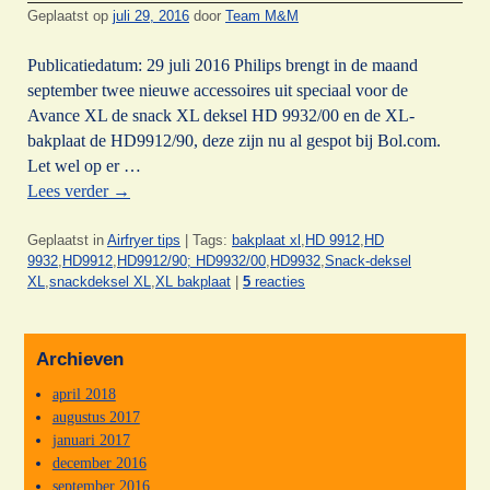
Geplaatst op
juli 29, 2016
door
Team M&M
Publicatiedatum: 29 juli 2016 Philips brengt in de maand
september twee nieuwe accessoires uit speciaal voor de
Avance XL de snack XL deksel HD 9932/00 en de XL-
bakplaat de HD9912/90, deze zijn nu al gespot bij Bol.com.
Let wel op er …
Lees verder
→
Geplaatst in
Airfryer tips
|
Tags:
bakplaat xl
,
HD 9912
,
HD
9932
,
HD9912
,
HD9912/90; HD9932/00
,
HD9932
,
Snack-deksel
XL
,
snackdeksel XL
,
XL bakplaat
|
5
reacties
Archieven
april 2018
augustus 2017
januari 2017
december 2016
september 2016