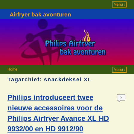
Menu ↓
Airfryer bak avonturen
Home
Menu ↓
Tagarchief:
snackdeksel XL
Philips introduceert twee
5
nieuwe accessoires voor de
Philips Airfryer Avance XL HD
9932/00 en HD 9912/90