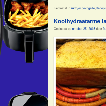
Geplaatst in
Airfryer
,
gevogelte
,
Recept
Koolhydraatarme l
Geplaatst op
oktober 25, 2015
door
M