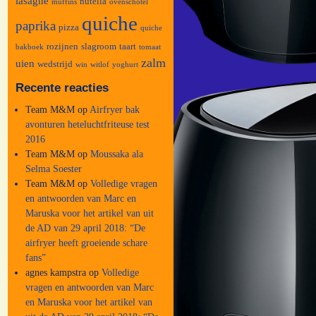
lasagne
nutella
muffins
ovenschotel
quiche
paprika
pizza
quiche
rozijnen
slagroom
taart
bakboek
tomaat
zalm
uien
wedstrijd
win
witlof
yoghurt
Recente reacties
Team M&M
op
Airfryer bak
avonturen heteluchtfriteuse test
2016
Team M&M
op
Moussaka ala
Selma Soester
Team M&M
op
Volledige vragen
en antwoorden van Marc en
Maruska voor het artikel van uit
de AD van 29 april 2018: “De
airfryer heeft groeiende schare
fans”
agnes kampstra
op
Volledige
vragen en antwoorden van Marc
en Maruska voor het artikel van