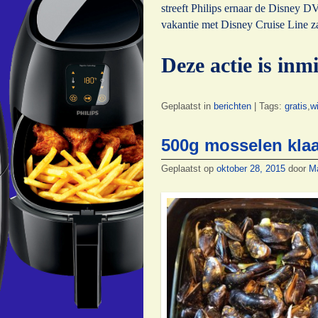
streeft Philips ernaar de Disney 
vakantie met Disney Cruise Line z
Deze actie is inm
Geplaatst in
berichten
|
Tags:
gratis
,
w
500g mosselen klaa
Geplaatst op
oktober 28, 2015
door
M