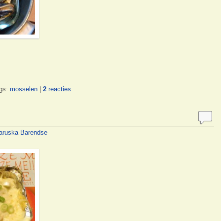
gs:
mosselen
|
2
reacties
aruska Barendse