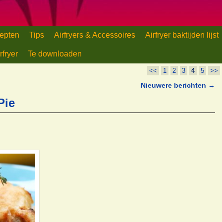
d
houd
epten
Tips
Airfryers & Accessoires
Airfryer baktijden lijst
rfryer
Te downloaden
<<
1
2
3
4
5
>>
Nieuwere berichten
→
Pie