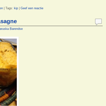
en
|
Tags:
kip
|
Geef een reactie
asagne
aruska Barendse