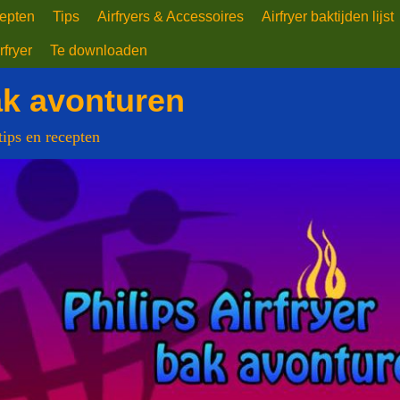
epten
Tips
Airfryers & Accessoires
Airfryer baktijden lijst
rfryer
Te downloaden
ak avonturen
 tips en recepten