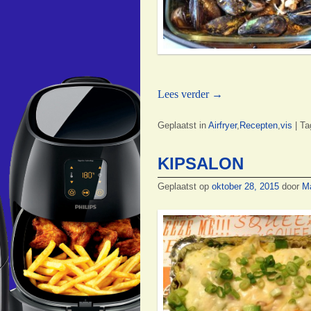
Lees verder
→
Geplaatst in
Airfryer
,
Recepten
,
vis
|
Ta
KIPSALON
Geplaatst op
oktober 28, 2015
door
M