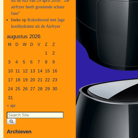
uit de AD van 29 april 2018: “De
airfryer heeft groeiende schare
fans”
Ineke
op
Kokosbrood met lage
koolhydraten uit de Airfryer
augustus 2026
M
D
W
D
V
Z
Z
1
2
3
4
5
6
7
8
9
10
11
12
13
14
15
16
17
18
19
20
21
22
23
24
25
26
27
28
29
30
31
« apr
Archieven