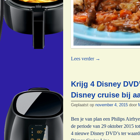
Lees verder
→
Krijg 4 Disney DVD
Disney cruise bij a
Geplaatst op
november 4, 2015
door
Ben je van plan een Philips Airfrye
de periode van 29 oktober 2015 tot
4 nieuwe Disney DVD’s ter waarde