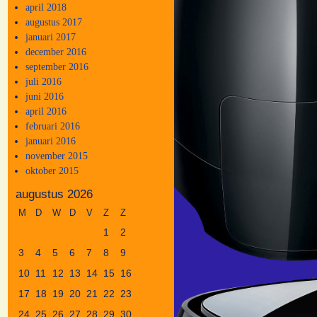
april 2018
augustus 2017
januari 2017
december 2016
september 2016
juli 2016
juni 2016
april 2016
februari 2016
januari 2016
november 2015
oktober 2015
augustus 2026
M
D
W
D
V
Z
Z
1
2
3
4
5
6
7
8
9
10
11
12
13
14
15
16
17
18
19
20
21
22
23
24
25
26
27
28
29
30