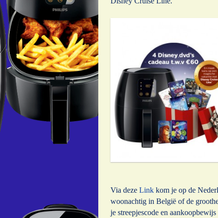
Disney Cruise Line.
Via deze
Link
kom je op de Nederla
woonachtig in België of de groot
je streepjescode en aankoopbewijs 