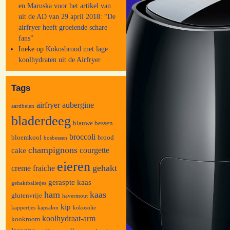
en Maruska voor het artikel van
uit de AD van 29 april 2018: “De
airfryer heeft groeiende schare
fans”
Ineke
op
Kokosbrood met lage
koolhydraten uit de Airfryer
Tags
airfryer
aubergine
aardbeien
bladerdeeg
blauwe bessen
broccoli
bloemkool
brood
bosbessen
champignons
courgette
cake
eieren
gehakt
creme fraiche
geraspte kaas
gehaktballetjes
ham
kaas
glutenvrije
havermout
kip
kappertjes
kapsalon
kokosolie
koolhydraat-arm
kookroom