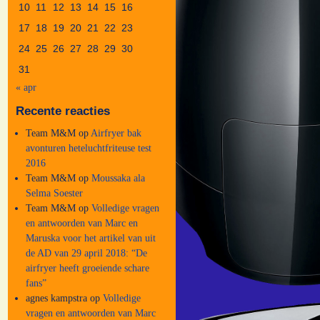
10
11
12
13
14
15
16
17
18
19
20
21
22
23
24
25
26
27
28
29
30
31
« apr
Recente reacties
Team M&M
op
Airfryer bak
avonturen heteluchtfriteuse test
2016
Team M&M
op
Moussaka ala
Selma Soester
Team M&M
op
Volledige vragen
en antwoorden van Marc en
Maruska voor het artikel van uit
de AD van 29 april 2018: “De
airfryer heeft groeiende schare
fans”
agnes kampstra
op
Volledige
vragen en antwoorden van Marc